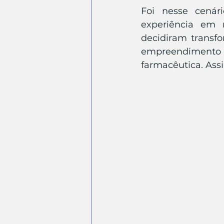
Foi nesse cenár
experiência em m
decidiram transf
empreendimento
farmacêutica. Ass