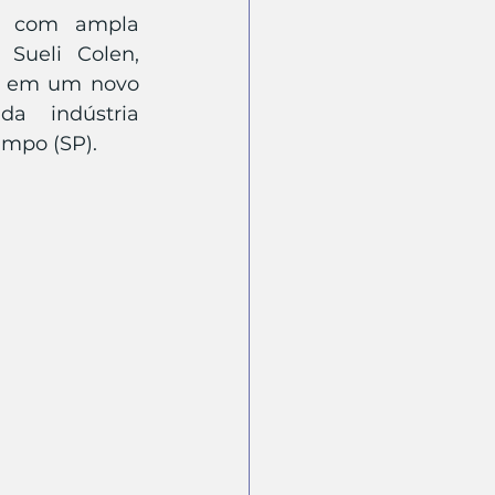
al com ampla 
Sueli Colen, 
s em um novo 
a indústria 
ampo (SP).