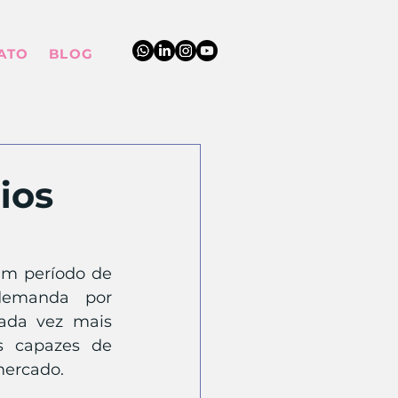
ATO
BLOG
ios
um período de 
demanda por 
ada vez mais 
s capazes de 
mercado.