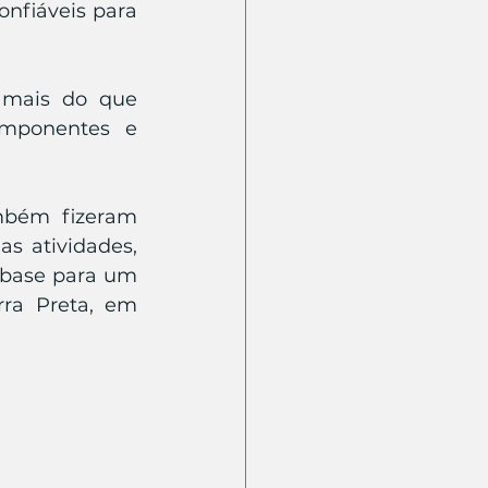
nfiáveis para 
 mais do que 
mponentes e 
 
mbém fizeram 
s atividades, 
 base para um 
rra Preta, em 