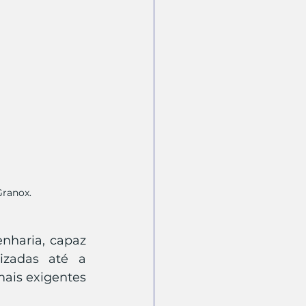
Granox.
haria, capaz 
izadas até a 
ais exigentes 