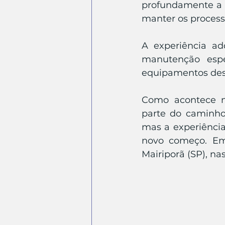
profundamente a o
manter os proces
A experiência a
manutenção espe
equipamentos dese
Como acontece na
parte do caminho.
mas a experiência
novo começo. Em 2
Mairiporã (SP), n